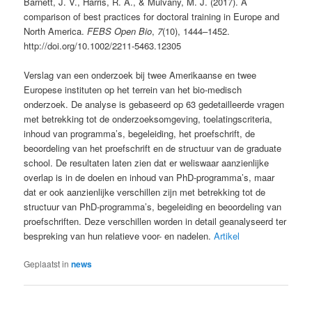
Barnett, J. V., Harris, R. A., & Mulvany, M. J. (2017). A
comparison of best practices for doctoral training in Europe and
North America.
FEBS Open Bio
,
7
(10), 1444–1452.
http://doi.org/10.1002/2211-5463.12305
Verslag van een onderzoek bij twee Amerikaanse en twee
Europese instituten op het terrein van het bio-medisch
onderzoek. De analyse is gebaseerd op 63 gedetailleerde vragen
met betrekking tot de onderzoeksomgeving, toelatingscriteria,
inhoud van programma’s, begeleiding, het proefschrift, de
beoordeling van het proefschrift en de structuur van de graduate
school. De resultaten laten zien dat er weliswaar aanzienlijke
overlap is in de doelen en inhoud van PhD-programma’s, maar
dat er ook aanzienlijke verschillen zijn met betrekking tot de
structuur van PhD-programma’s, begeleiding en beoordeling van
proefschriften. Deze verschillen worden in detail geanalyseerd ter
bespreking van hun relatieve voor- en nadelen.
Artikel
Geplaatst in
news