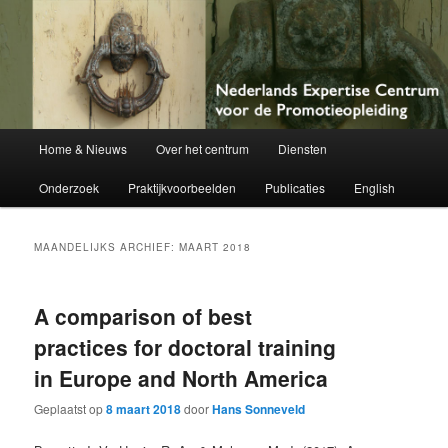
Netherlands Centre of Expertise for Doctoral Education
Nederlands Expertise Centrum voor
de Promotieopleiding
Hoofdmenu
Home & Nieuws
Over het centrum
Diensten
Spring
Spring
Onderzoek
Praktijkvoorbeelden
Publicaties
English
naar
naar
de
de
MAANDELIJKS ARCHIEF:
MAART 2018
primaire
secundaire
A comparison of best
inhoud
inhoud
practices for doctoral training
in Europe and North America
Geplaatst op
8 maart 2018
door
Hans Sonneveld