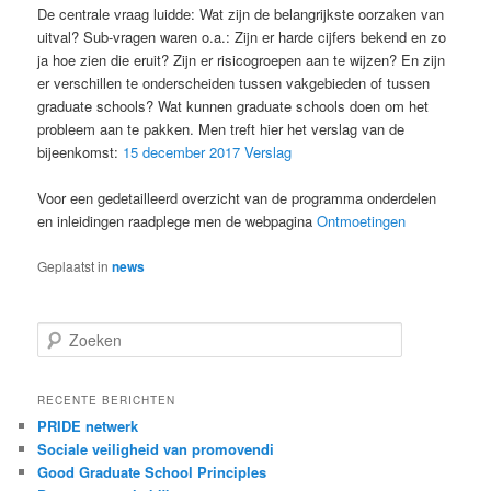
De centrale vraag luidde: Wat zijn de belangrijkste oorzaken van
uitval? Sub-vragen waren o.a.: Zijn er harde cijfers bekend en zo
ja hoe zien die eruit? Zijn er risicogroepen aan te wijzen? En zijn
er verschillen te onderscheiden tussen vakgebieden of tussen
graduate schools? Wat kunnen graduate schools doen om het
probleem aan te pakken. Men treft hier het verslag van de
bijeenkomst:
15 december 2017 Verslag
Voor een gedetailleerd overzicht van de programma onderdelen
en inleidingen raadplege men de webpagina
Ontmoetingen
Geplaatst in
news
Z
o
e
k
RECENTE BERICHTEN
e
PRIDE netwerk
n
Sociale veiligheid van promovendi
Good Graduate School Principles