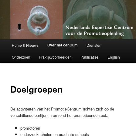
Netherlands Centre of Expertise for Doctoral Education
Nederlands Expertise Centrum voor
de Promotieopleiding
Hoofdmenu
Over het centrum
Home & Nieuws
Diensten
Spring
Onderzoek
Praktijkvoorbeelden
Publicaties
English
naar
de
primaire
Doelgroepen
inhoud
De activiteiten van het PromotieCentrum richten zich op de
verschillende partijen in en rond het promotieonderzoek:
promotoren
onderzoekscholen en graduate schools