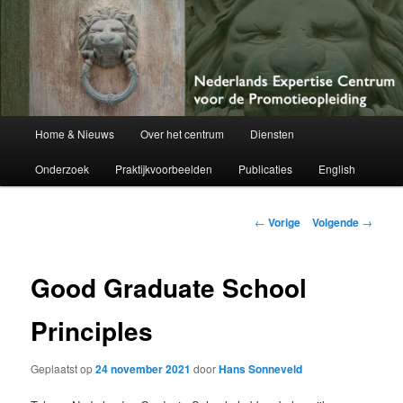
Netherlands Centre of Expertise for Doctoral Education
Nederlands Expertise Centrum voor
de Promotieopleiding
Hoofdmenu
Home & Nieuws
Over het centrum
Diensten
Spring
Onderzoek
Praktijkvoorbeelden
Publicaties
English
naar
de
Berichtnavigatie
←
Vorige
Volgende
→
primaire
Good Graduate School
inhoud
Principles
Geplaatst op
24 november 2021
door
Hans Sonneveld