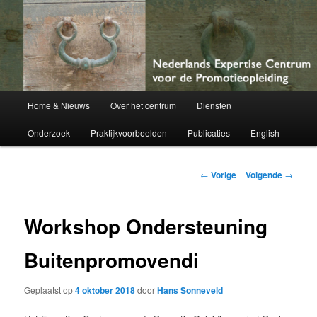
Netherlands Centre of Expertise for Doctoral Education
Nederlands Expertise Centrum voor
de Promotieopleiding
Hoofdmenu
Home & Nieuws
Over het centrum
Diensten
Spring
Onderzoek
Praktijkvoorbeelden
Publicaties
English
naar
de
Berichtnavigatie
←
Vorige
Volgende
→
primaire
Workshop Ondersteuning
inhoud
Buitenpromovendi
Geplaatst op
4 oktober 2018
door
Hans Sonneveld